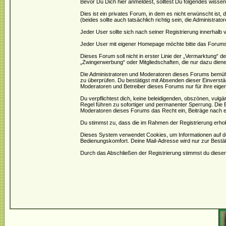
Bevor Du Dich hier anmeldest, solltest Du folgendes wissen
Dies ist ein privates Forum, in dem es nicht erwünscht ist
(beides sollte auch tatsächlich richtig sein, die Administrat
Jeder User sollte sich nach seiner Registrierung innerhalb
Jeder User mit eigener Homepage möchte bitte das Forums- 
Dieses Forum soll nicht in erster Linie der „Vermarktung“ 
„Zwingerwerbung“ oder Mitgliedschaften, die nur dazu diene
Die Administratoren und Moderatoren dieses Forums bemühen 
zu überprüfen. Du bestätigst mit Absenden dieser Einverstä
Moderatoren und Betreiber dieses Forums nur für ihre eigen
Du verpflichtest dich, keine beleidigenden, obszönen, vulg
Regel führen zu sofortiger und permanenter Sperrung. Die B
Moderatoren dieses Forums das Recht ein, Beiträge nach e
Du stimmst zu, dass die im Rahmen der Registrierung erho
Dieses System verwendet Cookies, um Informationen auf d
Bedienungskomfort. Deine Mail-Adresse wird nur zur Bestä
Durch das Abschließen der Registrierung stimmst du dies