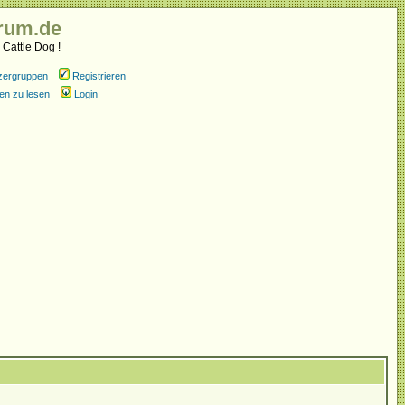
rum.de
 Cattle Dog !
zergruppen
Registrieren
en zu lesen
Login