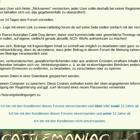
:
, dass User sich hinter „Nicknames“ verstecken, jeder User sollte deshalb bei seiner Regist
oren behalten sich vor, das gegebenenfalls zu überprüfen!).
 von 14 Tagen dem Forum vorstellen.
Logo mit einem Link zu www.cattledog-forum.de auf seine Seite stellen (einfach mit der rec
der Rasse Australian Cattle Dog dienen- daher sind kommerzielle oder gewerbliche Postings n
n sollen, auf eigene, vielleicht gerade aktuelle, ACD- Würfe aufmerksam zu machen!
sich, Beiträge mit fragwürdigem Inhalt so schnell wie möglich zu bearbeiten oder ganz zu lö
ndniserklärung, dass du akzeptierst, dass jeder Beitrag in diesem Forum die Meinung seines
en Beiträge verantwortlich sind.
ären, verleumderischen, gewaltverherrlichenden oder aus anderen Gründen strafbare Inhalte 
etreiber behalten sich vor, Verbindungsdaten u. ä. an die strafverfolgenden Behörden weite
igenem Ermessen zu entfernen, zu bearbeiten, zu verschieben oder zu sperren.
benen Daten in einer Datenbank gespeichert werden.
einem Computer zu speichern. Diese Cookies enthalten keine der oben angegebenen Informa
tigung der Registrierung und ggf. zum Versand eines neuen Passwortes verwendet.
en Nutzungsbedingungen zu.
Ich bin mit den Konditionen dieses Forums einverstanden und
über
oder
exakt
12 Jahre alt.
Ich bin mit den Konditionen dieses Forums einverstanden und
unter
12 Jahre alt.
Ich bin mit den Konditionen nicht einverstanden.