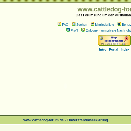
www.cattledog-fo
Das Forum rund um den Australian
FAQ
Suchen
Mitgliederliste
Benut
Profil
Einloggen, um private Nachricht
Intro
Portal
Index
www.cattledog-forum.de - Einverständniserklärung