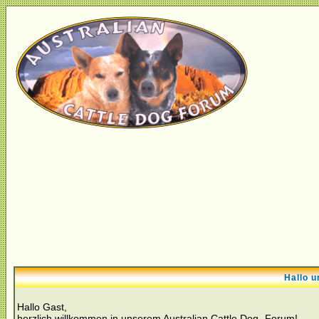
Hallo u
Hallo Gast,
herzlich willkommen in unserem Australian Cattle Dog- Forum!